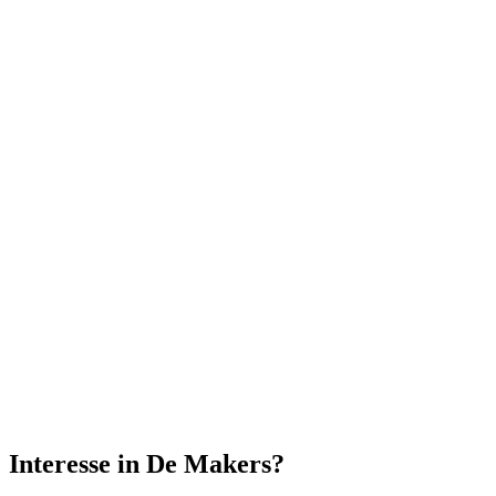
Affiches en brochures
Affiches en brochures
Interesse in De Makers?