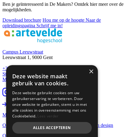
Ben je geïnteresseerd in De Makers? Ontdek hier meer over de
mogelijkheden.
Download brochure
Hou me op de hoogte
Naar de
opleidingspagina
Schrijf me in!
Footer
Campus Leeuwstraat
Leeuwstraat 1, 9000 Gent
+32 9 234 72 00
×
Stuur een e-mail
Deze website maakt
Meld een technisch probleem
gebruik van cookies.
Deze website gebruikt cookies om uw
gebruikerservaring te verbeteren. Door
onze website te gebruiken, stemt u in met
Schrijf me in!
alle cookies in overeenstemming met ons
Meer informatie over deze opleiding
Cookiebeleid.
Lees verder
Ontdek de opleidingen in communicatie, media en design
ALLES ACCEPTEREN
Ontdek alle opleidingen in Arteveldehogeschool